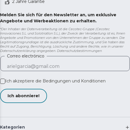
2 Jahre Garantie
Melden Sie sich für den Newsletter an, um exklusive
Angebote und Werbeaktionen zu erhalten.
*Der Inhaber der Datenverarbeitung ist die Cecotec-Gruppe (Cecotec
Innovaciones S.L. und Solotriatlon S.L.), der Zweck der Verarbeitung ist es, Ihnen
Angebote und Promotionen von den Unternehmen der Gruppe zu senden. Die
Legitimationsgrundlage ist die ausdrückliche Zustimmung, und Sie haben das
Recht auf Zugang, Berichtigung, Löschung und andere Rechte, wie in unserer
Datenschutzerklärung angegeben.
Datenschutzbestimmungen
Correo electrónico
Ich akzeptiere die
Bedingungen und Konditionen
Ich abonniere!
Kategorien