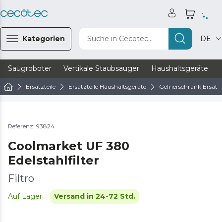
Kategorien
Suche in Cecotec...
DE
Saugroboter
Vertikale Staubsauger
Haushaltsgeräte
Ersatzteile
Ersatzteile Haushaltsgeräte
Gefrierschrank Ersatzt
Referenz: 93824
Coolmarket UF 380
Edelstahlfilter
Filtro
Auf Lager
Versand in 24-72 Std.