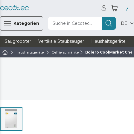
Kategorien
Suche in Cecotec...
DE
Saugroboter
Vertikale Staubsauger
Haushaltsgeräte
Haushaltsgeräte
Gefrierschränke
Bolero CoolMarket Ches