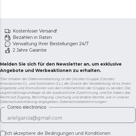
Kostenloser Versand!
Bezahlen in Raten
Verwaltung Ihrer Bestellungen 24/7
2 Jahre Garantie
Melden Sie sich für den Newsletter an, um exklusive
Angebote und Werbeaktionen zu erhalten.
*Der Inhaber der Datenverarbeitung ist die Cecotec-Gruppe (Cecotec
Innovaciones S.L. und Solotriatlon S.L.), der Zweck der Verarbeitung ist es, Ihnen
Angebote und Promotionen von den Unternehmen der Gruppe zu senden. Die
Legitimationsgrundlage ist die ausdrückliche Zustimmung, und Sie haben das
Recht auf Zugang, Berichtigung, Löschung und andere Rechte, wie in unserer
Datenschutzerklärung angegeben.
Datenschutzbestimmungen
Correo electrónico
Ich akzeptiere die
Bedingungen und Konditionen