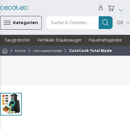
Kategorien
Suche in Cecotec...
DE
Saugroboter
Vertikale Staubsauger
Haushaltsgeräte
Küche
Gemüseschneider
Cut4Cook Total Blade