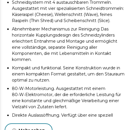
Schneidsystem mit 4 austauschbaren Trommeln.
Ausgestattet mit vier spezialisierten Schneidtrommeln:
Käseraspel (Cheese), Wellenschnitt (Wave), feines
Raspeln (Thin Shred) und Scheibenschnitt (Slice).
Abnehmbarer Mechanismus zur Reinigung Das
horizontale Kupplungsdesign des Schneidzylinders
erleichtert Entnahme und Montage und ermöglicht
eine vollständige, separate Reinigung aller
Komponenten, die mit Lebensmitteln in Kontakt
kommen.
Kompakt und funktional. Seine Konstruktion wurde in
einem kompakten Format gestaltet, um den Stauraum
optimal zu nutzen.
80‑W‑Motorleistung. Ausgestattet mit einem
80‑W‑Elektromotor, der die erforderliche Leistung für
eine konstante und gleichmäßige Verarbeitung einer
Vielzahl von Zutaten liefert.
Direkte Auslassöffnung. Verfügt über eine speziell
konzipierte Auslassöffnung, über die die verarbeiteten
Lebensmittel direkt in einen externen Behälter