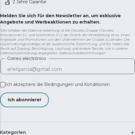
Geräts. Enthält eine zusätzliche, herkömmliche Bürste,
2 Jahre Garantie
ideal für den täglichen Gebrauch, damit Ihr Haar für
jeden Anlass perfekt gestylt ist. Zudem ist ein
Melden Sie sich für den Newsletter an, um exklusive
elegantes Lederetui mit einer Trennwand im Inneren
Angebote und Werbeaktionen zu erhalten.
enthalten.
*Der Inhaber der Datenverarbeitung ist die Cecotec-Gruppe (Cecotec
Innovaciones S.L. und Solotriatlon S.L.), der Zweck der Verarbeitung ist es, Ihnen
Angebote und Promotionen von den Unternehmen der Gruppe zu senden. Die
Legitimationsgrundlage ist die ausdrückliche Zustimmung, und Sie haben das
Recht auf Zugang, Berichtigung, Löschung und andere Rechte, wie in unserer
Datenschutzerklärung angegeben.
Datenschutzbestimmungen
Correo electrónico
Ich akzeptiere die
Bedingungen und Konditionen
Ich abonniere!
Kategorien