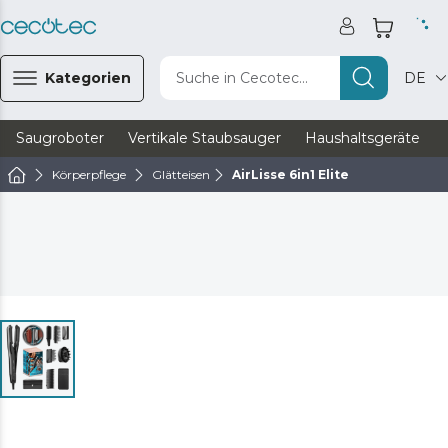
Kategorien
Suche in Cecotec...
DE
Saugroboter
Vertikale Staubsauger
Haushaltsgeräte
Körperpflege
Glätteisen
AirLisse 6in1 Elite