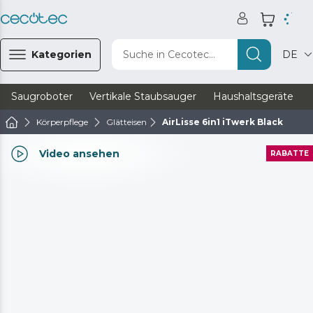
Kategorien
Suche in Cecotec...
DE
Saugroboter
Vertikale Staubsauger
Haushaltsgeräte
Körperpflege
Glätteisen
AirLisse 6in1 iTwerk Black
Video ansehen
RABATTE