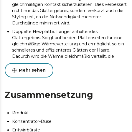
gleichmäßigen Kontakt sicherzustellen. Dies verbessert
nicht nur das Glättergebnis, sondern verkürzt auch die
Stylingzeit, da die Notwendigkeit mehrerer
Durchgänge minimiert wird.
Doppelte Heizplatte. Länger anhaltendes
Glättergebnis. Sorgt auf beiden Plattenseiten für eine
gleichmäßige Wärmeverteilung und ermöglicht so ein
schnelleres und effizienteres Glätten der Haare.
Dadurch wird die Wärme gleichmäßig verteilt, die
Stylingzeit verkürzt und Hitzeschäden werden
minimiert, für ein glattes, langanhaltendes Finish.
Mehr sehen
Kombiniert die Leistung eines Haartrockners mit der
Präzision eines Glätteisens. 3 Anwendungsmodi: Dry
Modus, Lisse Modus, Dry&Lisse Modus.
Zusammensetzung
Ermöglicht ein perfektes Glättergebnis ohne Frizz und
mit maximalem Glanz, dank der Heizplatte. Lisse-
Modus.
Produkt
Trocknet schnell und effizient und verkürzt dank des
Konzentrator-Düse
starken Luftstroms die Stylingzeit. Dry-Modus.
Entwirrbürste