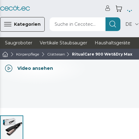
Kategorien
Suche in Cecotec...
DE
Saugroboter
Vertikale Staubsauger
Haushaltsgeräte
Körperpflege
Glätteisen
RitualCare 900 Wet&Dry Max
Video ansehen