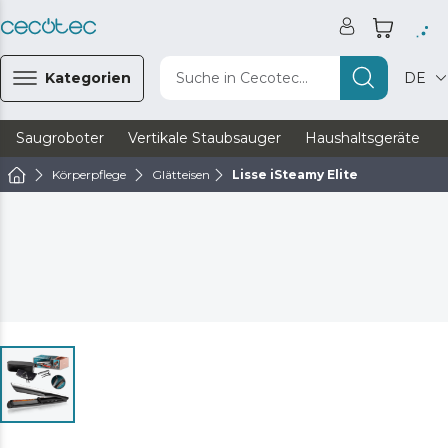
Kategorien
Suche in Cecotec...
DE
Saugroboter
Vertikale Staubsauger
Haushaltsgeräte
Körperpflege
Glätteisen
Lisse iSteamy Elite