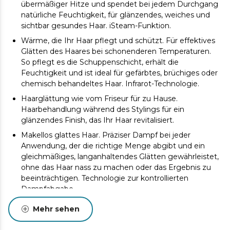
übermäßiger Hitze und spendet bei jedem Durchgang
natürliche Feuchtigkeit, für glänzendes, weiches und
sichtbar gesundes Haar. iSteam-Funktion.
Wärme, die Ihr Haar pflegt und schützt. Für effektives
Glätten des Haares bei schonenderen Temperaturen.
So pflegt es die Schuppenschicht, erhält die
Feuchtigkeit und ist ideal für gefärbtes, brüchiges oder
chemisch behandeltes Haar. Infrarot-Technologie.
Haarglättung wie vom Friseur für zu Hause.
Haarbehandlung während des Stylings für ein
glänzendes Finish, das Ihr Haar revitalisiert.
Makellos glattes Haar. Präziser Dampf bei jeder
Anwendung, der die richtige Menge abgibt und ein
gleichmäßiges, langanhaltendes Glätten gewährleistet,
ohne das Haar nass zu machen oder das Ergebnis zu
beeinträchtigen. Technologie zur kontrollierten
Dampfabgabe.
Weniger Reibung, mehr Geschmeidigkeit. Pflegt und
Mehr sehen
schützt das Haar bei jeder Anwendung. Keramische
Beschichtung mit Keratin.