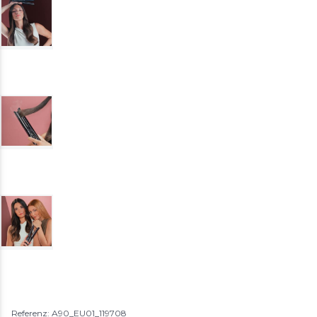
Referenz: A90_EU01_119708