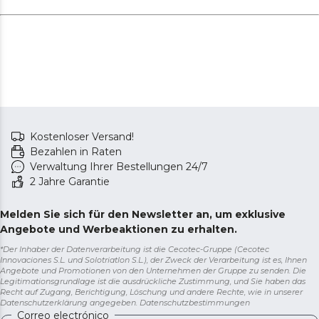
Kostenloser Versand!
Bezahlen in Raten
Verwaltung Ihrer Bestellungen 24/7
2 Jahre Garantie
Melden Sie sich für den Newsletter an, um exklusive
Angebote und Werbeaktionen zu erhalten.
*Der Inhaber der Datenverarbeitung ist die Cecotec-Gruppe (Cecotec
Innovaciones S.L. und Solotriatlon S.L.), der Zweck der Verarbeitung ist es, Ihnen
Angebote und Promotionen von den Unternehmen der Gruppe zu senden. Die
Legitimationsgrundlage ist die ausdrückliche Zustimmung, und Sie haben das
Recht auf Zugang, Berichtigung, Löschung und andere Rechte, wie in unserer
Datenschutzerklärung angegeben.
Datenschutzbestimmungen
Correo electrónico