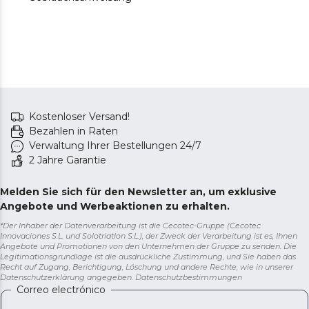
Kostenloser Versand!
Bezahlen in Raten
Verwaltung Ihrer Bestellungen 24/7
2 Jahre Garantie
Melden Sie sich für den Newsletter an, um exklusive
Angebote und Werbeaktionen zu erhalten.
*Der Inhaber der Datenverarbeitung ist die Cecotec-Gruppe (Cecotec
Innovaciones S.L. und Solotriatlon S.L.), der Zweck der Verarbeitung ist es, Ihnen
Angebote und Promotionen von den Unternehmen der Gruppe zu senden. Die
Legitimationsgrundlage ist die ausdrückliche Zustimmung, und Sie haben das
Recht auf Zugang, Berichtigung, Löschung und andere Rechte, wie in unserer
Datenschutzerklärung angegeben.
Datenschutzbestimmungen
Correo electrónico