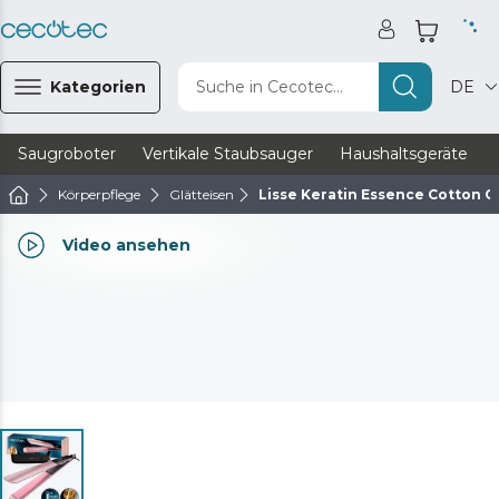
Kategorien
Suche in Cecotec...
DE
Saugroboter
Vertikale Staubsauger
Haushaltsgeräte
Körperpflege
Glätteisen
Lisse Keratin Essence Cotton 
Video ansehen