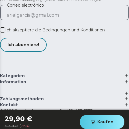
Correo electrónico
Ich akzeptiere die
Bedingungen und Konditionen
Ich abonniere!
Kategorien
Information
Zahlungsmethoden
Kontakt
©
2026
Cecotec Innovaciones S.L. | RII-AEE: 5537
29,90 €
Kaufen
(
)
39,90 €
-25%