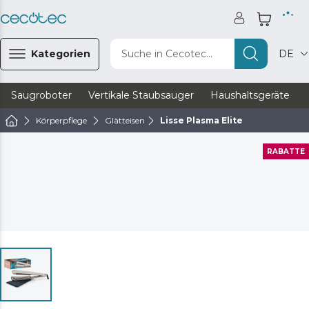
Kategorien
Suche in Cecotec...
DE
Saugroboter
Vertikale Staubsauger
Haushaltsgeräte
Körperpflege
Glätteisen
Lisse Plasma Elite
RABATTE