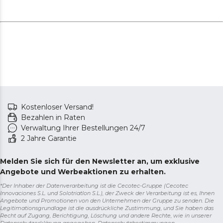
Kostenloser Versand!
Bezahlen in Raten
Verwaltung Ihrer Bestellungen 24/7
2 Jahre Garantie
Melden Sie sich für den Newsletter an, um exklusive
Angebote und Werbeaktionen zu erhalten.
*Der Inhaber der Datenverarbeitung ist die Cecotec-Gruppe (Cecotec
Innovaciones S.L. und Solotriatlon S.L.), der Zweck der Verarbeitung ist es, Ihnen
Angebote und Promotionen von den Unternehmen der Gruppe zu senden. Die
Legitimationsgrundlage ist die ausdrückliche Zustimmung, und Sie haben das
Recht auf Zugang, Berichtigung, Löschung und andere Rechte, wie in unserer
Datenschutzerklärung angegeben.
Datenschutzbestimmungen