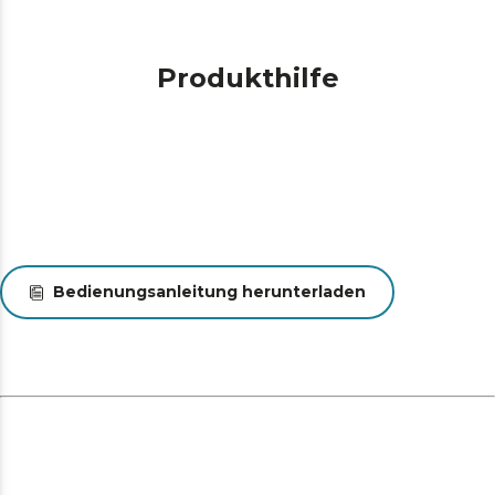
Temperatur von 160º bis 220ºC.
Bietet zusätzliche Sicherheit, da sie eine einfache und
sichere Handhabung des Glätteisens während des
Produkthilfe
Stylings ermöglicht. Kühle Spitze.
Sorgt für zusätzliche Sicherheit, indem das Glätteisen
nach einer Phase der Inaktivität automatisch
ausgeschaltet wird. Automatische Abschaltfunktion.
Bietet Bewegungsfreiheit, verhindert ein Verheddern
und ermöglicht eine komfortable Handhabung ohne
Einschränkungen. 360°-Drehkabel.
Bedienungsanleitung herunterladen