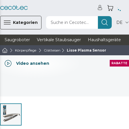
Kategorien
Suche in Cecotec...
DE
Saugroboter
Vertikale Staubsauger
Haushaltsgeräte
Körperpflege
Glätteisen
Lisse Plasma Sensor
Video ansehen
RABATTE