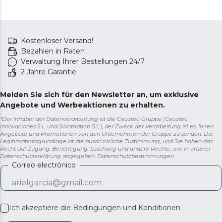
Kostenloser Versand!
Bezahlen in Raten
Verwaltung Ihrer Bestellungen 24/7
2 Jahre Garantie
Melden Sie sich für den Newsletter an, um exklusive
Angebote und Werbeaktionen zu erhalten.
*Der Inhaber der Datenverarbeitung ist die Cecotec-Gruppe (Cecotec
Innovaciones S.L. und Solotriatlon S.L.), der Zweck der Verarbeitung ist es, Ihnen
Angebote und Promotionen von den Unternehmen der Gruppe zu senden. Die
Legitimationsgrundlage ist die ausdrückliche Zustimmung, und Sie haben das
Recht auf Zugang, Berichtigung, Löschung und andere Rechte, wie in unserer
Datenschutzerklärung angegeben.
Datenschutzbestimmungen
Correo electrónico
Ich akzeptiere die
Bedingungen und Konditionen