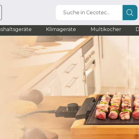
Suche in Cecotec...
shaltsgeräte
Klimageräte
Multikocher
D