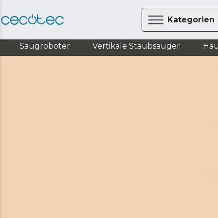
Kategorien
Küche
Grillplatten
Saugroboter
Vertikale Staubsauger
Hau