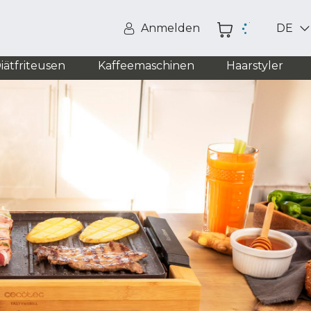
Anmelden
DE
iätfriteusen
Kaffeemaschinen
Haarstyler