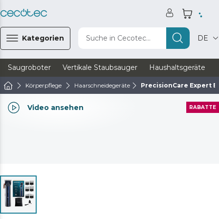
Kategorien
Suche in Cecotec...
DE
Saugroboter
Vertikale Staubsauger
Haushaltsgeräte
Körperpflege
Haarschneidegeräte
PrecisionCare Expert El
Video ansehen
RABATTE