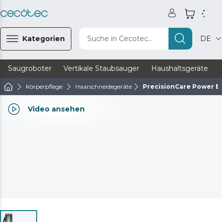
Kategorien
Suche in Cecotec...
DE
Saugroboter
Vertikale Staubsauger
Haushaltsgeräte
Körperpflege
Haarschneidegeräte
PrecisionCare Power B
Video ansehen