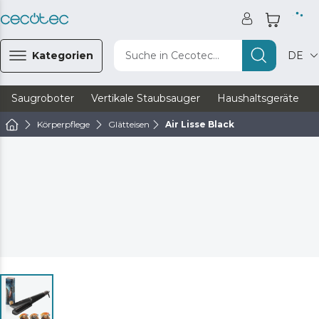
Kategorien
Suche in Cecotec...
DE
Saugroboter
Vertikale Staubsauger
Haushaltsgeräte
Körperpflege
Glätteisen
Air Lisse Black