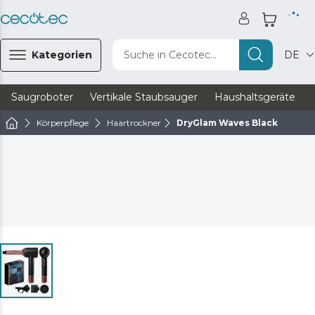
Kategorien
Suche in Cecotec...
DE
Saugroboter
Vertikale Staubsauger
Haushaltsgeräte
Körperpflege
Haartrockner
DryGlam Waves Black