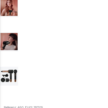
Referenz: A90_EU01_119709