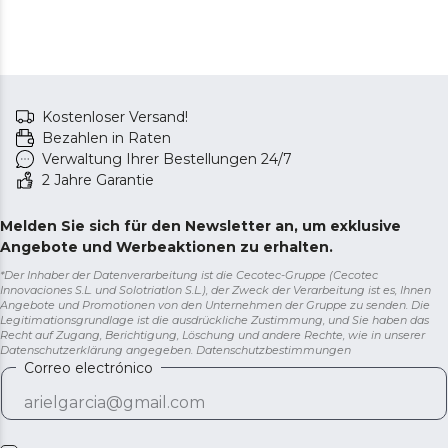
Kreieren Sie dank der verschiedenen Aufsätze
unzählige Looks in nur einem Durchgang. 4 Aufsätze.
Kostenloser Versand!
Bezahlen in Raten
Verwaltung Ihrer Bestellungen 24/7
2 Jahre Garantie
Melden Sie sich für den Newsletter an, um exklusive
Angebote und Werbeaktionen zu erhalten.
*Der Inhaber der Datenverarbeitung ist die Cecotec-Gruppe (Cecotec
Innovaciones S.L. und Solotriatlon S.L.), der Zweck der Verarbeitung ist es, Ihnen
Angebote und Promotionen von den Unternehmen der Gruppe zu senden. Die
Legitimationsgrundlage ist die ausdrückliche Zustimmung, und Sie haben das
Recht auf Zugang, Berichtigung, Löschung und andere Rechte, wie in unserer
Datenschutzerklärung angegeben.
Datenschutzbestimmungen
Correo electrónico