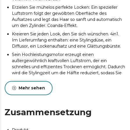
Erzielen Sie mühelos perfekte Locken: Ein spezieller
Luftstrom folgt der gewölbten Oberfläche des
Aufsatzes und legt das Haar so sanft und automatisch
um den Zylinder. Coanda-Effekt.
Kreieren Sie jeden Look, den Sie sich wünschen. 4in1.
Im Lieferumfang enthalten: eine Stylingdüse, ein
Diffusor, ein Lockenaufsatz und eine Glättungsbürste.
Sein Hochleistungsmotor erzeugt einen
außergewöhnlich kraftvollen Luftstrom, der ein
schnelles und effizientes Trocknen ermöglicht. Dadurch
wird die Stylingzeit um die Hälfte reduziert, sodass Sie
jeden Tag wertvolle Zeit sparen. Leistungsstarker
bürstenloser Motor mit 1.600 W und 110.000 U/min.
Mehr sehen
Schützt Ihr Haar, indem die optimale Temperatur
automatisch an die vom eingebauten Thermostat
erkannten Bedürfnisse angepasst wird. Diese
Zusammensetzung
intelligente Hitzekontrolle verhindert Schäden durch
extreme Hitze und hält Ihr Haar gesund. Intelligente
Hitzeregelung.
Produkt