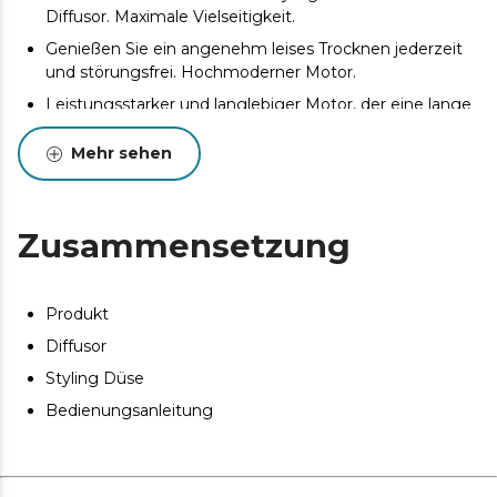
Diffusor. Maximale Vielseitigkeit.
Genießen Sie ein angenehm leises Trocknen jederzeit
und störungsfrei. Hochmoderner Motor.
Leistungsstarker und langlebiger Motor, der eine lange
Produktlebensdauer garantiert. Brushless Motor.
Mehr sehen
Beseitigt Frizz und verleiht dem Haar einen natürlichen
Glanz, macht es weich und geschmeidig. Ionen-
Generator
Zusammensetzung
Passen Sie Ihr Trocknungserlebnis an die spezifischen
Bedürfnisse Ihres Haares an. Vier
Temperatureinstellungen.
Produkt
Dank des großen Displays können Sie die
Temperatureinstellungen jederzeit einsehen. Display.
Diffusor
Styling Düse
Bedienungsanleitung