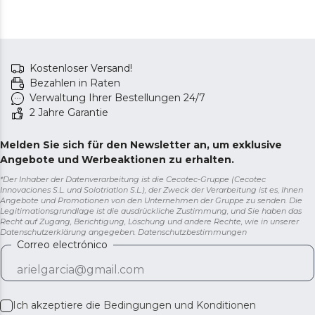
Kostenloser Versand!
Bezahlen in Raten
Verwaltung Ihrer Bestellungen 24/7
2 Jahre Garantie
Melden Sie sich für den Newsletter an, um exklusive
Angebote und Werbeaktionen zu erhalten.
*Der Inhaber der Datenverarbeitung ist die Cecotec-Gruppe (Cecotec
Innovaciones S.L. und Solotriatlon S.L.), der Zweck der Verarbeitung ist es, Ihnen
Angebote und Promotionen von den Unternehmen der Gruppe zu senden. Die
Legitimationsgrundlage ist die ausdrückliche Zustimmung, und Sie haben das
Recht auf Zugang, Berichtigung, Löschung und andere Rechte, wie in unserer
Datenschutzerklärung angegeben.
Datenschutzbestimmungen
Correo electrónico
Ich akzeptiere die
Bedingungen und Konditionen