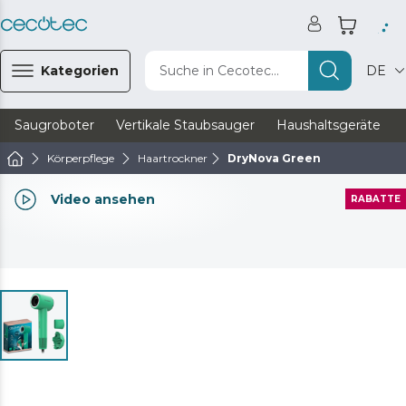
Kategorien
Suche in Cecotec...
DE
Saugroboter
Vertikale Staubsauger
Haushaltsgeräte
Körperpflege
Haartrockner
DryNova Green
Video ansehen
RABATTE