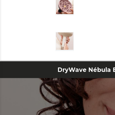
DryWave Nébula 