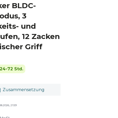
ker BLDC-
odus, 3
eits- und
ufen, 12 Zacken
scher Griff
24-72 Std.
Zusammensetzung
08.2026, 21:59
e MwSt.