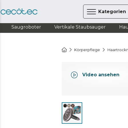
Kategorien
Saugroboter
Vertikale Staubsauger
Hau
Körperpflege
Haartrock
Video ansehen