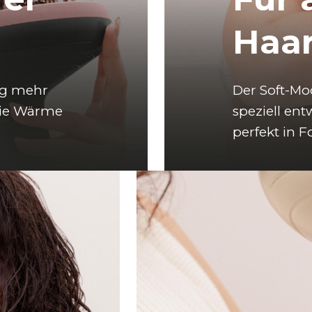
Haa
ug mehr 
Der Soft-Mod
die Wärme 
speziell ent
perfekt in 