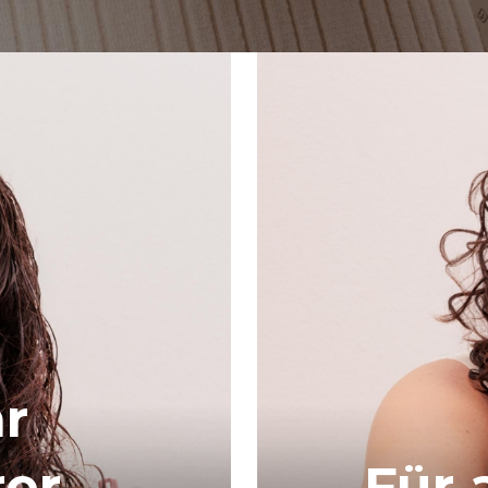
r
rer
Für 