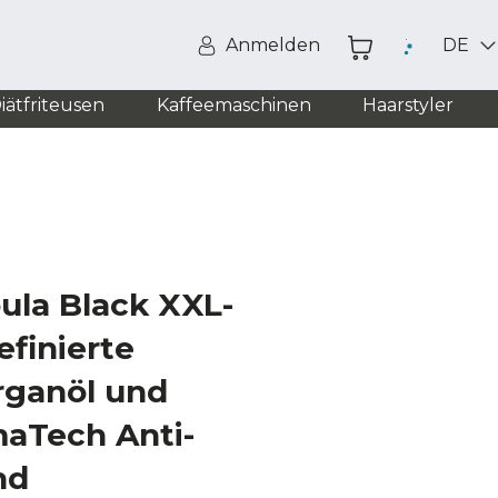
Anmelden
DE
iätfriteusen
Kaffeemaschinen
Haarstyler
la Black XXL-
efinierte
rganöl und
maTech Anti-
nd