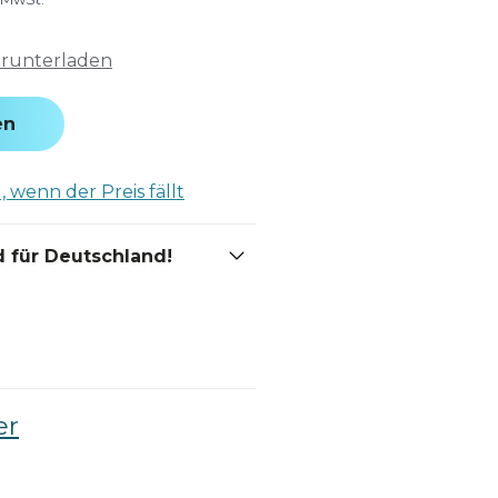
erunterladen
en
 wenn der Preis fällt
 für Deutschland!
er