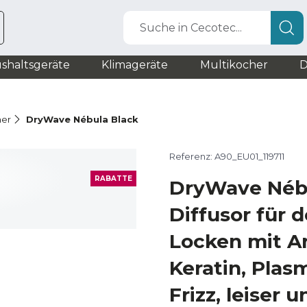
Suche in Cecotec...
shaltsgeräte
Klimageräte
Multikocher
D
ner
DryWave Nébula Black
Referenz: A90_EU01_119711
RABATTE
DryWave Nébu
Diffusor für d
Locken mit A
Keratin, Plas
Frizz, leiser u