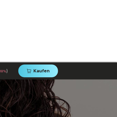
)
Kaufen
-18%