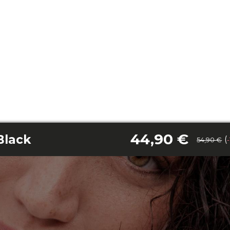
44,90 €
Black
(
54,90 €