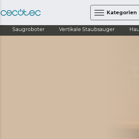
Kategorien
Küche
Mixer
Stabmixer
Saugroboter
Vertikale Staubsauger
Hau