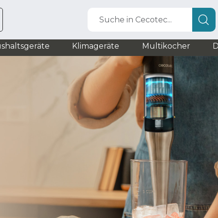
Suche in Cecotec...
shaltsgeräte
Klimageräte
Multikocher
D