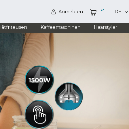
Anmelden
DE
iätfriteusen
Kaffeemaschinen
Haarstyler