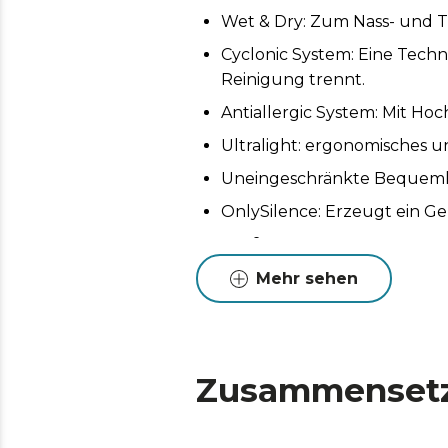
Wet & Dry: Zum Nass- und T
Cyclonic System: Eine Techn
Reinigung trennt.
Antiallergic System: Mit Hoch
Ultralight: ergonomisches u
Uneingeschränkte Bequemlic
OnlySilence: Erzeugt ein G
Großes Fassungsvermögen: 
*Theoretischer Höchstwert
Mehr sehen
Zusammenset