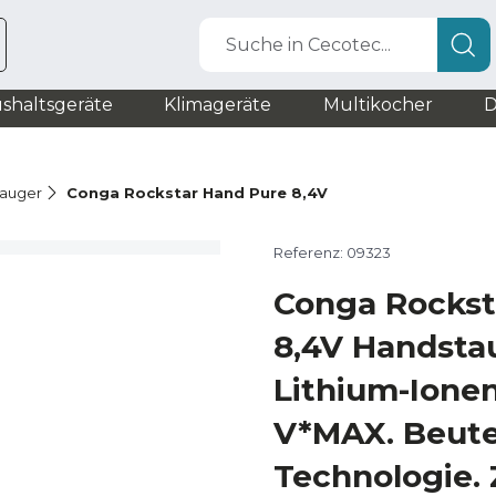
Suche in Cecotec...
shaltsgeräte
Klimageräte
Multikocher
D
auger
Conga Rockstar Hand Pure 8,4V
Referenz: 09323
Conga Rockst
8,4V Handsta
Lithium-Ione
V*MAX. Beute
Technologie.