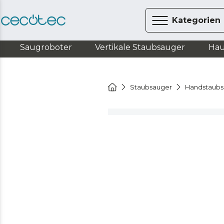
Kategorien
Saugroboter
Vertikale Staubsauger
Hau
Staubsauger
Handstaubs