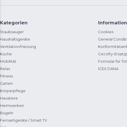
Kategorien
Information
Staubsauger
Cookies
Haushaltsgeräte
General Condit
Ventilation/Heizung
Konformitätser
Küche
Cecofry-Ersat
Mobilität
Formular für Tot
Relax
ICEX DANA
Fitness
Garten
Körperpflege
Haustiere
Heimwerken
Bügeln
Fernsehgeräte / Smart TV