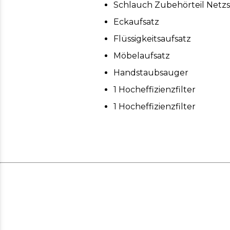
Schlauch Zubehörteil Netzst
Eckaufsatz
Flüssigkeitsaufsatz
Möbelaufsatz
Handstaubsauger
1 Hocheffizienzfilter
1 Hocheffizienzfilter