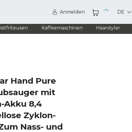
Anmelden
DE
iätfriteusen
Kaffeemaschinen
Haarstyler
ar Hand Pure
ubsauger mit
n-Akku 8,4
llose Zyklon-
 Zum Nass- und