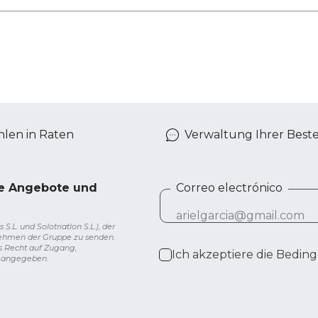
len in Raten
Verwaltung Ihrer Best
ve Angebote und
Correo electrónico
L. und Solotriatlon S.L.), der
nehmen der Gruppe zu senden.
s Recht auf Zugang,
Ich akzeptiere die
Beding
g angegeben.