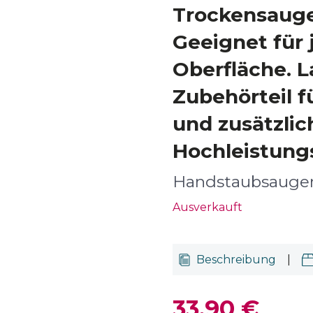
Trockensauge
Geeignet für 
Oberfläche. L
Zubehörteil f
und zusätzli
Hochleistungs
Handstaubsauge
Ausverkauft
Beschreibung
|
33,90 €