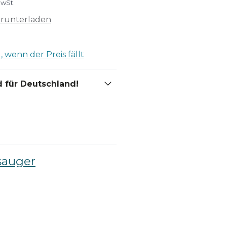
MwSt.
erunterladen
 wenn der Preis fällt
 für Deutschland!
sauger