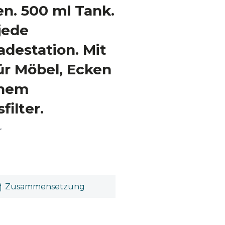
n. 500 ml Tank.
jede
adestation. Mit
ür Möbel, Ecken
chem
filter.
r
Zusammensetzung