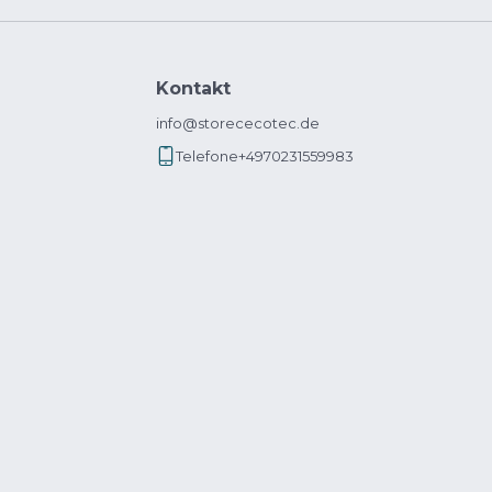
Kontakt
info@storececotec.de
Telefone
+4970231559983