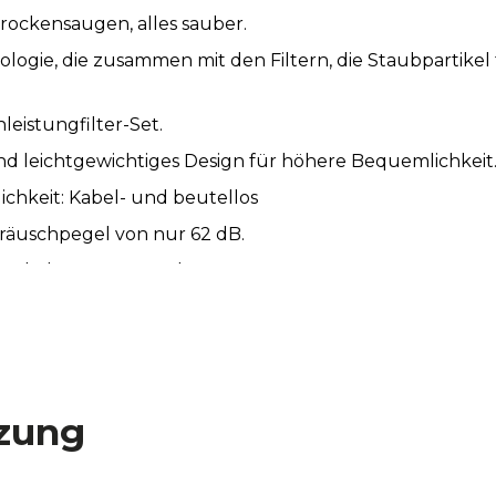
rockensaugen, alles sauber.
ologie, die zusammen mit den Filtern, die Staubpartike
leistungfilter-Set.
nd leichtgewichtiges Design für höhere Bequemlichkeit
hkeit: Kabel- und beutellos
eräuschpegel von nur 62 dB.
Behälter von 500 ml
 der Nutzung
zung