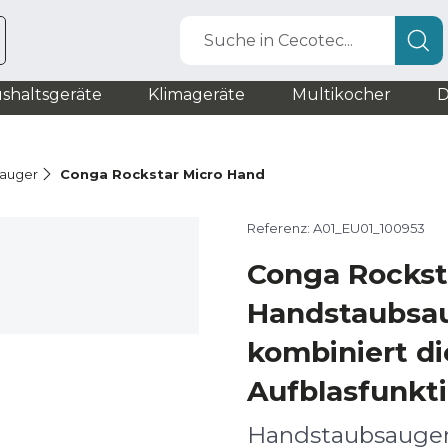
Suche in Cecotec...
shaltsgeräte
Klimageräte
Multikocher
D
auger
Conga Rockstar Micro Hand
Referenz: A01_EU01_100953
Conga Rockst
Handstaubsau
kombiniert d
Aufblasfunkt
Handstaubsauge