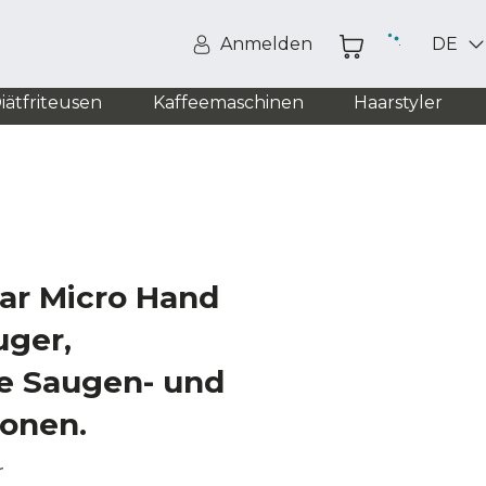
Anmelden
DE
iätfriteusen
Kaffeemaschinen
Haarstyler
ar Micro Hand
ger,
ie Saugen- und
ionen.
r