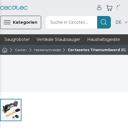
Kategorien
Suche in Cecotec...
DE
Saugroboter
Vertikale Staubsauger
Haushaltsgeräte
Garten
Heckenschneider
Cortasetos TitaniumSword 212