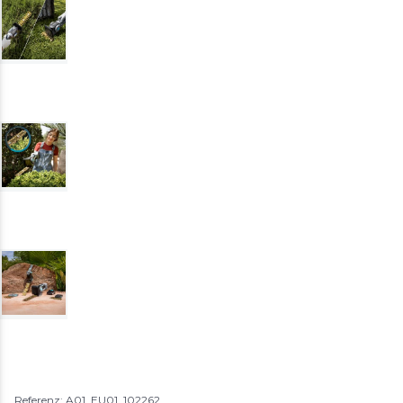
Referenz: A01_EU01_102262