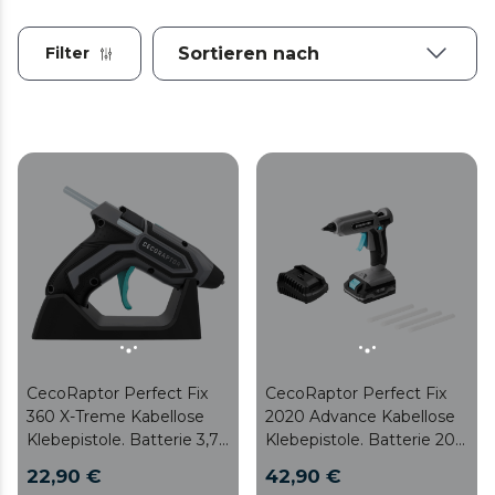
Filter
CecoRaptor Perfect Fix
CecoRaptor Perfect Fix
360 X-Treme Kabellose
2020 Advance Kabellose
Klebepistole. Batterie 3,7V
Klebepistole. Batterie 20V
und 1500 mAh,
und 2000 mAh,
22,90 €
42,90 €
Stabdurchmesser 7mm
Stabdurchmesser 11mm