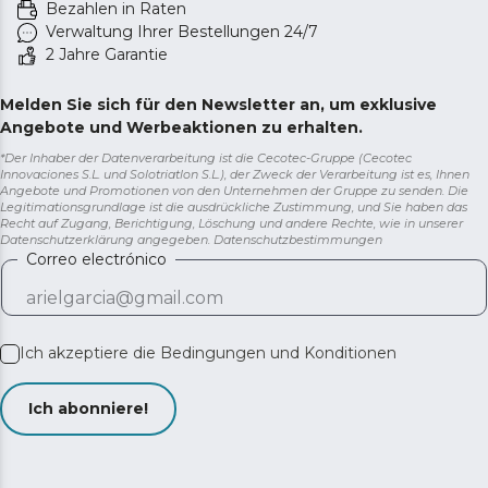
Bezahlen in Raten
ausgehen.
Verwaltung Ihrer Bestellungen 24/7
2 Jahre Garantie
Melden Sie sich für den Newsletter an, um exklusive
Angebote und Werbeaktionen zu erhalten.
*Der Inhaber der Datenverarbeitung ist die Cecotec-Gruppe (Cecotec
Innovaciones S.L. und Solotriatlon S.L.), der Zweck der Verarbeitung ist es, Ihnen
Angebote und Promotionen von den Unternehmen der Gruppe zu senden. Die
Legitimationsgrundlage ist die ausdrückliche Zustimmung, und Sie haben das
Recht auf Zugang, Berichtigung, Löschung und andere Rechte, wie in unserer
Datenschutzerklärung angegeben.
Datenschutzbestimmungen
Correo electrónico
Ich akzeptiere die
Bedingungen und Konditionen
Ich abonniere!