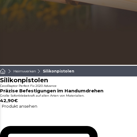
Heimwerken
Silikonpistolen
Silikonpistolen
CecoRaptor Perfect Fix 2020 Advance
Präzise Befestigungen im Handumdrehen
Große Sofortklebekraft auf allen Arten von Materialien.
42,90€
Produkt ansehen