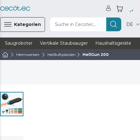
Kategorien
Suche in Cecotec...
DE
Saugroboter
Vertikale Staubsauger
Haushaltsgeräte
Heimwerken
Heißluftpistolen
HellGun 200