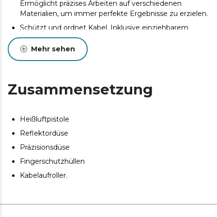
Ermöglicht präzises Arbeiten auf verschiedenen
Materialien, um immer perfekte Ergebnisse zu erzielen.
Schützt und ordnet Kabel. Inklusive einziehbarem
Schlauch, der bei Erwärmung um Kabel und Anschlüsse
schrumpft und sie so effektiv schützt und ordnet.
Mehr sehen
Arbeiten ohne Einschränkungen. 1,5 m Kabel für mehr
Bewegungsfreiheit und leichteres Arbeiten auch an
schwer zugänglichen Stellen.
Zusammensetzung
Kompaktes und handliches Design. Perfekt für den
Einsatz in jedem Projekt mit totalem Komfort.
Heißluftpistole
Reflektordüse
Präzisionsdüse
Fingerschutzhüllen
Kabelaufroller.