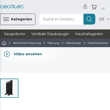
Kategorien
Suche in Cecotec...
DE
Saugroboter
Vertikale Staubsauger
Haushaltsgeräte
Ventilation/Heizung
Heizung
Heizkörper
Flachheizkörpe
Video ansehen