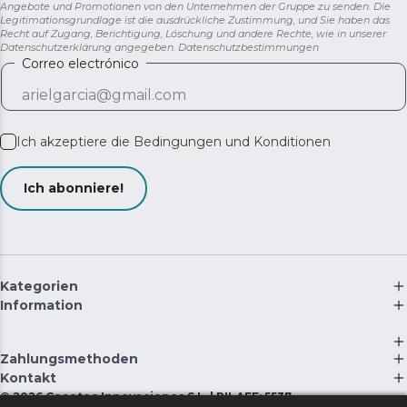
Angebote und Promotionen von den Unternehmen der Gruppe zu senden. Die
Legitimationsgrundlage ist die ausdrückliche Zustimmung, und Sie haben das
Recht auf Zugang, Berichtigung, Löschung und andere Rechte, wie in unserer
Datenschutzerklärung angegeben.
Datenschutzbestimmungen
Correo electrónico
Ich akzeptiere die
Bedingungen und Konditionen
Ich abonniere!
Kategorien
Information
Zahlungsmethoden
Kontakt
©
2026
Cecotec Innovaciones S.L. | RII-AEE: 5537