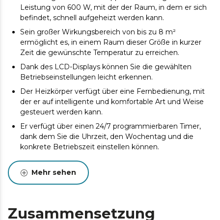
Leistung von 600 W, mit der der Raum, in dem er sich
befindet, schnell aufgeheizt werden kann.
Sein großer Wirkungsbereich von bis zu 8 m²
ermöglicht es, in einem Raum dieser Größe in kurzer
Zeit die gewünschte Temperatur zu erreichen.
Dank des LCD-Displays können Sie die gewählten
Betriebseinstellungen leicht erkennen.
Der Heizkörper verfügt über eine Fernbedienung, mit
der er auf intelligente und komfortable Art und Weise
gesteuert werden kann.
Er verfügt über einen 24/7 programmierbaren Timer,
dank dem Sie die Uhrzeit, den Wochentag und die
konkrete Betriebszeit einstellen können.
Dank sein Temperaturregler erfasst das Gerät die
aktuelle Temperatur des Raumes und es ist möglich,
Mehr sehen
die gewünschte Temperatur zwischen 5º und 35º in
einem Bereich zu wählen.
Maximale Anpassungsfähigkeit, da der Heizkörper
Zusammensetzung
sowohl fest an der Wand als auch, dank seiner Füße,