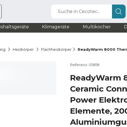
Suche in Cecotec...
shaltsgeräte
Klimageräte
Multikocher
D
ung
Heizkörper
Flachheizkörper
ReadyWarm 8000 Therm
Referenz: 05818
ReadyWarm 8
Ceramic Con
Power Elektro
Elemente, 20
Aluminiumgus