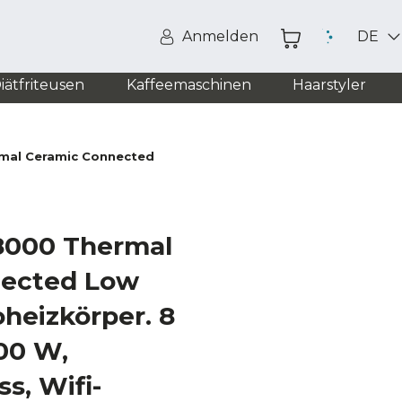
Anmelden
DE
iätfriteusen
Kaffeemaschinen
Haarstyler
al Ceramic Connected
000 Thermal
nected Low
heizkörper. 8
00 W,
s, Wifi-