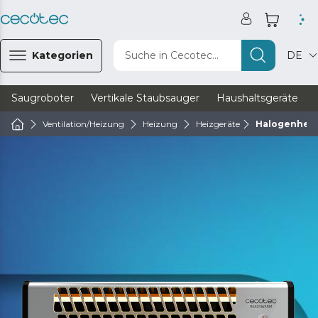
Kategorien
Suche in Cecotec...
DE
Saugroboter
Vertikale Staubsauger
Haushaltsgeräte
Ventilation/Heizung
Heizung
Heizgeräte
Halogenheiz