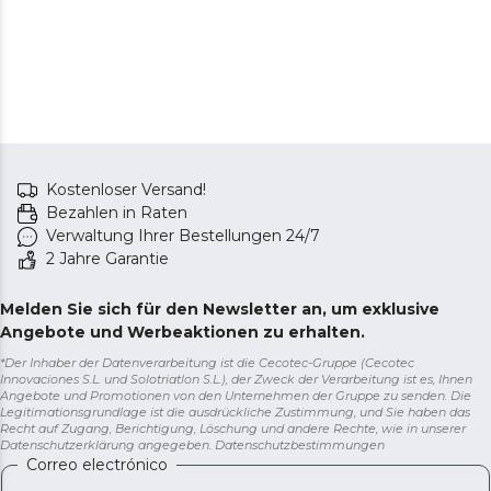
Kostenloser Versand!
Bezahlen in Raten
Verwaltung Ihrer Bestellungen 24/7
2 Jahre Garantie
Melden Sie sich für den Newsletter an, um exklusive
Angebote und Werbeaktionen zu erhalten.
*Der Inhaber der Datenverarbeitung ist die Cecotec-Gruppe (Cecotec
Innovaciones S.L. und Solotriatlon S.L.), der Zweck der Verarbeitung ist es, Ihnen
Angebote und Promotionen von den Unternehmen der Gruppe zu senden. Die
Legitimationsgrundlage ist die ausdrückliche Zustimmung, und Sie haben das
Recht auf Zugang, Berichtigung, Löschung und andere Rechte, wie in unserer
Datenschutzerklärung angegeben.
Datenschutzbestimmungen
Correo electrónico