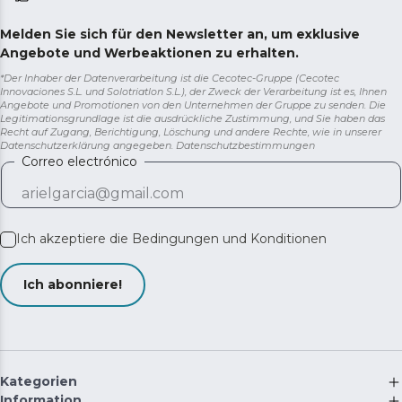
Melden Sie sich für den Newsletter an, um exklusive
Angebote und Werbeaktionen zu erhalten.
*Der Inhaber der Datenverarbeitung ist die Cecotec-Gruppe (Cecotec
Innovaciones S.L. und Solotriatlon S.L.), der Zweck der Verarbeitung ist es, Ihnen
Angebote und Promotionen von den Unternehmen der Gruppe zu senden. Die
Legitimationsgrundlage ist die ausdrückliche Zustimmung, und Sie haben das
Recht auf Zugang, Berichtigung, Löschung und andere Rechte, wie in unserer
Datenschutzerklärung angegeben.
Datenschutzbestimmungen
Correo electrónico
Ich akzeptiere die
Bedingungen und Konditionen
Ich abonniere!
Kategorien
Information