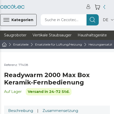
Kategorien
Suche in Cecotec...
DE
Saugroboter
Vertikale Staubsauger
Haushaltsgeräte
Ersatzteile
Ersatzteile für Lüftung/Heizung
Heizungsersatzte
Referenz: 77408
Readywarm 2000 Max Box
Keramik-Fernbedienung
Auf Lager
Versand in 24-72 Std.
Beschreibung
|
Zusammensetzung