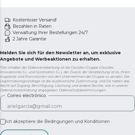
Kostenloser Versand!
Bezahlen in Raten
Verwaltung Ihrer Bestellungen 24/7
2 Jahre Garantie
Melden Sie sich für den Newsletter an, um exklusive
Angebote und Werbeaktionen zu erhalten.
*Der Inhaber der Datenverarbeitung ist die Cecotec-Gruppe (Cecotec
Innovaciones S.L. und Solotriatlon S.L.), der Zweck der Verarbeitung ist es, Ihnen
Angebote und Promotionen von den Unternehmen der Gruppe zu senden. Die
Legitimationsgrundlage ist die ausdrückliche Zustimmung, und Sie haben das
Recht auf Zugang, Berichtigung, Löschung und andere Rechte, wie in unserer
Datenschutzerklärung angegeben.
Datenschutzbestimmungen
Correo electrónico
Ich akzeptiere die
Bedingungen und Konditionen