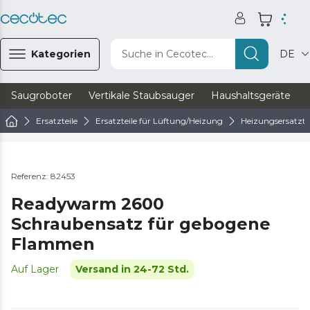
Kategorien
Suche in Cecotec...
DE
Saugroboter
Vertikale Staubsauger
Haushaltsgeräte
Ersatzteile
Ersatzteile für Lüftung/Heizung
Heizungsersatzte
Referenz: 82453
Readywarm 2600
Schraubensatz für gebogene
Flammen
Auf Lager
Versand in 24-72 Std.