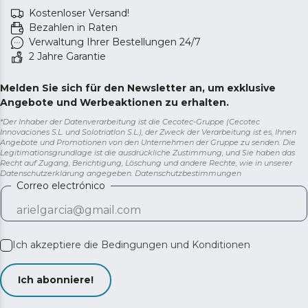
Kostenloser Versand!
Bezahlen in Raten
Verwaltung Ihrer Bestellungen 24/7
2 Jahre Garantie
Melden Sie sich für den Newsletter an, um exklusive
Angebote und Werbeaktionen zu erhalten.
*Der Inhaber der Datenverarbeitung ist die Cecotec-Gruppe (Cecotec
Innovaciones S.L. und Solotriatlon S.L.), der Zweck der Verarbeitung ist es, Ihnen
Angebote und Promotionen von den Unternehmen der Gruppe zu senden. Die
Legitimationsgrundlage ist die ausdrückliche Zustimmung, und Sie haben das
Recht auf Zugang, Berichtigung, Löschung und andere Rechte, wie in unserer
Datenschutzerklärung angegeben.
Datenschutzbestimmungen
Correo electrónico
Ich akzeptiere die
Bedingungen und Konditionen
Ich abonniere!