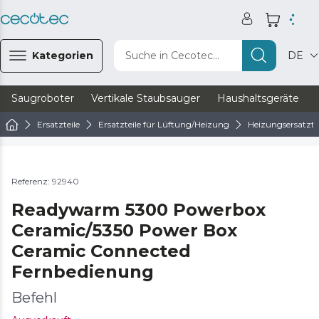
Kategorien
Suche in Cecotec...
DE
Saugroboter
Vertikale Staubsauger
Haushaltsgeräte
Ersatzteile
Ersatzteile für Lüftung/Heizung
Heizungsersatzte
Referenz: 92940
Readywarm 5300 Powerbox
Ceramic/5350 Power Box
Ceramic Connected
Fernbedienung
Befehl