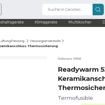
Suche in Cecotec...
shaltsgeräte
Klimageräte
Multikocher
D
r Lüftung/Heizung
Heizungsersatzteile
ramikanschluss Thermosicherung
Referenz: 91918
Readywarm 5
Keramikansch
Thermosiche
Termofusible