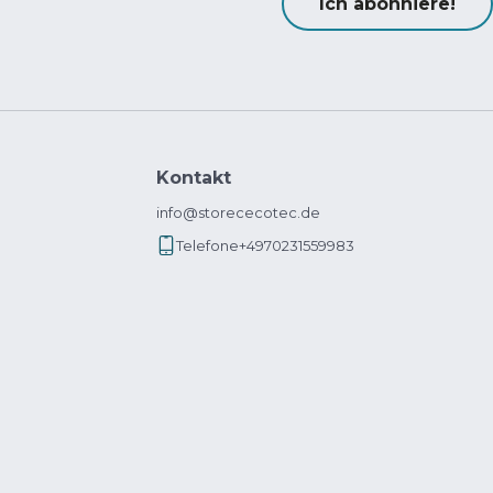
Ich abonniere!
Kontakt
info@storececotec.de
Telefone
+4970231559983