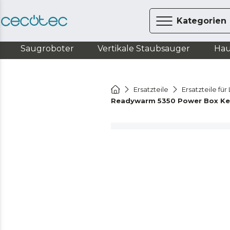
Kategorien
Saugroboter
Vertikale Staubsauger
Hau
Ersatzteile
Ersatzteile fü
Readywarm 5350 Power Box Ke