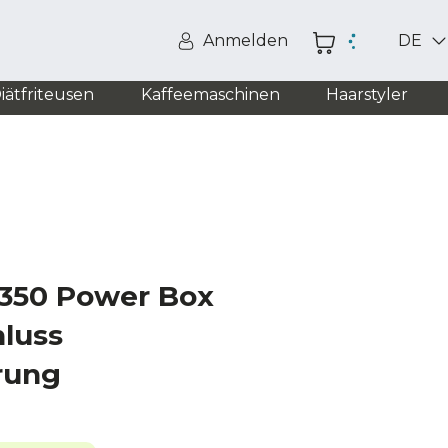
Anmelden
DE
iätfriteusen
Kaffeemaschinen
Haarstyler
350 Power Box
luss
rung