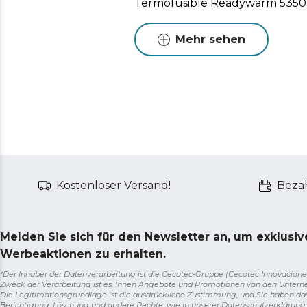
Termofusible Readywarm 5350
Mehr sehen
Kostenloser Versand!
Bezah
Melden Sie sich für den Newsletter an, um exklusi
Werbeaktionen zu erhalten.
*Der Inhaber der Datenverarbeitung ist die Cecotec-Gruppe (Cecotec Innovaciones S.
Zweck der Verarbeitung ist es, Ihnen Angebote und Promotionen von den Unter
Die Legitimationsgrundlage ist die ausdrückliche Zustimmung, und Sie haben da
Berichtigung, Löschung und andere Rechte, wie in unserer Datenschutzerklärun