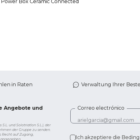
 Power Box Ceramic Connected
len in Raten
Verwaltung Ihrer Best
ve Angebote und
Correo electrónico
L. und Solotriatlon S.L.), der
nehmen der Gruppe zu senden.
s Recht auf Zugang,
Ich akzeptiere die
Beding
g angegeben.