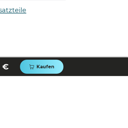
atzteile
 €
Kaufen