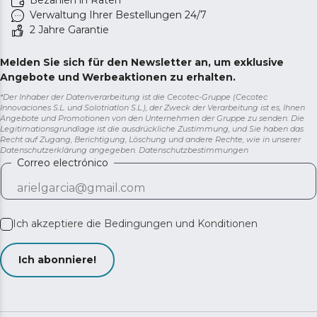
Bezahlen in Raten
Verwaltung Ihrer Bestellungen 24/7
2 Jahre Garantie
Melden Sie sich für den Newsletter an, um exklusive
Angebote und Werbeaktionen zu erhalten.
*Der Inhaber der Datenverarbeitung ist die Cecotec-Gruppe (Cecotec
Innovaciones S.L. und Solotriatlon S.L.), der Zweck der Verarbeitung ist es, Ihnen
Angebote und Promotionen von den Unternehmen der Gruppe zu senden. Die
Legitimationsgrundlage ist die ausdrückliche Zustimmung, und Sie haben das
Recht auf Zugang, Berichtigung, Löschung und andere Rechte, wie in unserer
Datenschutzerklärung angegeben.
Datenschutzbestimmungen
Correo electrónico
Ich akzeptiere die
Bedingungen und Konditionen
Ich abonniere!