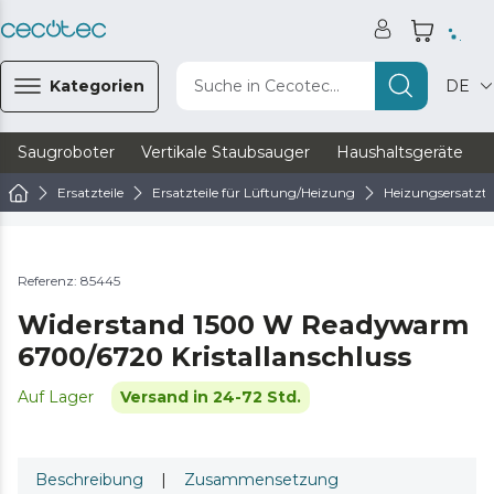
Kategorien
Suche in Cecotec...
DE
Saugroboter
Vertikale Staubsauger
Haushaltsgeräte
Ersatzteile
Ersatzteile für Lüftung/Heizung
Heizungsersatzte
Referenz: 85445
Widerstand 1500 W Readywarm
6700/6720 Kristallanschluss
Auf Lager
Versand in 24-72 Std.
Beschreibung
|
Zusammensetzung