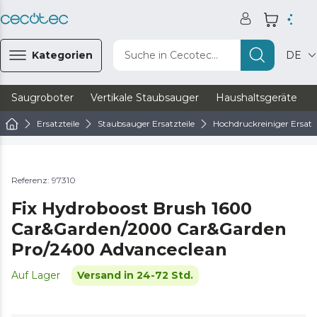
Kategorien
Suche in Cecotec...
DE
Saugroboter
Vertikale Staubsauger
Haushaltsgeräte
Ersatzteile
Staubsauger Ersatzteile
Hochdruckreiniger Ersatzt
Referenz: 97310
Fix Hydroboost Brush 1600
Car&Garden/2000 Car&Garden
Pro/2400 Advanceclean
Auf Lager
Versand in 24-72 Std.