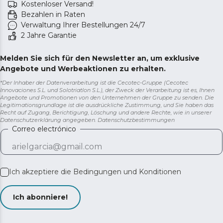
Kostenloser Versand!
Bezahlen in Raten
Verwaltung Ihrer Bestellungen 24/7
2 Jahre Garantie
Melden Sie sich für den Newsletter an, um exklusive
Angebote und Werbeaktionen zu erhalten.
*Der Inhaber der Datenverarbeitung ist die Cecotec-Gruppe (Cecotec
Innovaciones S.L. und Solotriatlon S.L.), der Zweck der Verarbeitung ist es, Ihnen
Angebote und Promotionen von den Unternehmen der Gruppe zu senden. Die
Legitimationsgrundlage ist die ausdrückliche Zustimmung, und Sie haben das
Recht auf Zugang, Berichtigung, Löschung und andere Rechte, wie in unserer
Datenschutzerklärung angegeben.
Datenschutzbestimmungen
Correo electrónico
Ich akzeptiere die
Bedingungen und Konditionen
Ich abonniere!