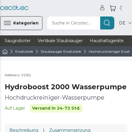
Kategorien
Suche in Cecotec...
DE
Saugroboter
Vertikale Staubsauger
Haushaltsgeräte
Ersatzteile
Staubsauger Ersatzteile
Hochdruckreiniger Ersatzt
Referenz: 92162
Hydroboost 2000 Wasserpumpe
Hochdruckreiniger-Wasserpumpe
Auf Lager
Versand in 24-72 Std.
Beschreibung
|
Zusammensetzung