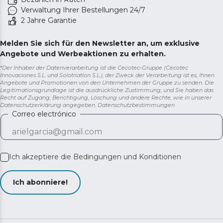
Verwaltung Ihrer Bestellungen 24/7
2 Jahre Garantie
Melden Sie sich für den Newsletter an, um exklusive
Angebote und Werbeaktionen zu erhalten.
*Der Inhaber der Datenverarbeitung ist die Cecotec-Gruppe (Cecotec
Innovaciones S.L. und Solotriatlon S.L.), der Zweck der Verarbeitung ist es, Ihnen
Angebote und Promotionen von den Unternehmen der Gruppe zu senden. Die
Legitimationsgrundlage ist die ausdrückliche Zustimmung, und Sie haben das
Recht auf Zugang, Berichtigung, Löschung und andere Rechte, wie in unserer
Datenschutzerklärung angegeben.
Datenschutzbestimmungen
Correo electrónico
Ich akzeptiere die
Bedingungen und Konditionen
Ich abonniere!