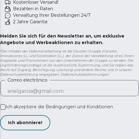
Kostenloser Versand!
Bezahlen in Raten
Verwaltung Ihrer Bestellungen 24/7
2 Jahre Garantie
Melden Sie sich für den Newsletter an, um exklusive
Angebote und Werbeaktionen zu erhalten.
*Der Inhaber der Datenverarbeitung ist die Cecotec-Gruppe (Cecotec
Innovaciones S.L. und Solotriatlon S.L.), der Zweck der Verarbeitung ist es, Ihnen
Angebote und Promotionen von den Unternehmen der Gruppe zu senden. Die
Legitimationsgrundlage ist die ausdrückliche Zustimmung, und Sie haben das
Recht auf Zugang, Berichtigung, Löschung und andere Rechte, wie in unserer
Datenschutzerklärung angegeben.
Datenschutzbestimmungen
Correo electrónico
Ich akzeptiere die
Bedingungen und Konditionen
Ich abonniere!