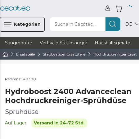
Kategorien
Suche in Cecotec...
DE
Saugroboter
Vertikale Staubsauger
Haushaltsgeräte
Ersatzteile
Staubsauger Ersatzteile
Hochdruckreiniger Ersatzt
Referenz: R0300
Hydroboost 2400 Advanceclean
Hochdruckreiniger-Sprühdüse
Sprühdüse
Auf Lager
Versand in 24-72 Std.