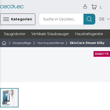
Kategorien
Suche in Cecotec...
DE
Saugroboter
Vertikale Staubsauger
Haushaltsgeräte
Körperpflege
Hornhautentferner
SkinCare Steam Silky
RABATTE