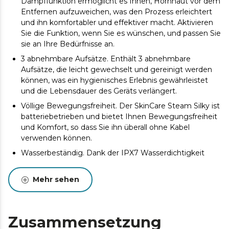
Dampffunktion ermöglicht es Ihnen, Hornhaut vor dem
Entfernen aufzuweichen, was den Prozess erleichtert
und ihn komfortabler und effektiver macht. Aktivieren
Sie die Funktion, wenn Sie es wünschen, und passen Sie
sie an Ihre Bedürfnisse an.
3 abnehmbare Aufsätze. Enthält 3 abnehmbare
Aufsätze, die leicht gewechselt und gereinigt werden
können, was ein hygienisches Erlebnis gewährleistet
und die Lebensdauer des Geräts verlängert.
Völlige Bewegungsfreiheit. Der SkinCare Steam Silky ist
batteriebetrieben und bietet Ihnen Bewegungsfreiheit
und Komfort, so dass Sie ihn überall ohne Kabel
verwenden können.
Wasserbeständig. Dank der IPX7 Wasserdichtigkeit
können Sie die SkinCare Steam Silky unter der Dusche
oder in der Badewanne verwenden, ohne sich um
Mehr sehen
Schäden sorgen zu müssen. Das sorgt für zusätzlichen
Komfort in Ihrer Routine.
Maßgeschneiderte Pflege. Passen Sie die
Zusammensetzung
Geschwindigkeit mit den 3 verfügbaren Einstellungen