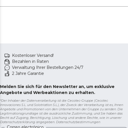
Kostenloser Versand!
Bezahlen in Raten
Verwaltung Ihrer Bestellungen 24/7
2 Jahre Garantie
Melden Sie sich für den Newsletter an, um exklusive
Angebote und Werbeaktionen zu erhalten.
*Der Inhaber der Datenverarbeitung ist die Cecotec-Gruppe (Cecotec
Innovaciones S.L. und Solotriatlon S.L.), der Zweck der Verarbeitung ist es, Ihnen
Angebote und Promotionen von den Unternehmen der Gruppe zu senden. Die
Legitimationsgrundlage ist die ausdrückliche Zustimmung, und Sie haben das
Recht auf Zugang, Berichtigung, Löschung und andere Rechte, wie in unserer
Datenschutzerklärung angegeben.
Datenschutzbestimmungen
Correo electrónico