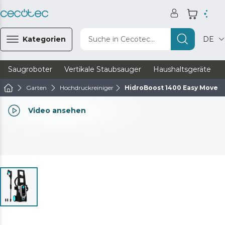
Kategorien
Suche in Cecotec...
DE
Saugroboter
Vertikale Staubsauger
Haushaltsgeräte
Garten
Hochdruckreiniger
HidroBoost 1400 Easy Move
Video ansehen