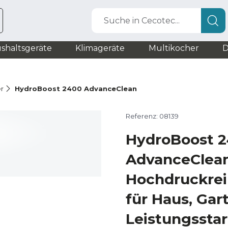
Suche in Cecotec...
shaltsgeräte
Klimageräte
Multikocher
D
r
HydroBoost 2400 AdvanceClean
Referenz: 08139
HydroBoost 
AdvanceClea
Hochdruckrein
für Haus, Gar
Leistungsstar