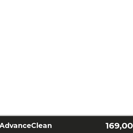
169,00
 AdvanceClean