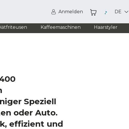
Anmelden
DE
iätfriteusen
Kaffeemaschinen
Haarstyler
2400
n
iger Speziell
ten oder Auto.
k, effizient und