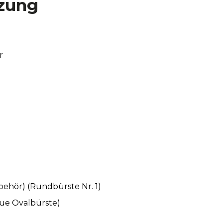
zung
r
behör) (Rundbürste Nr. 1)
aue Ovalbürste)