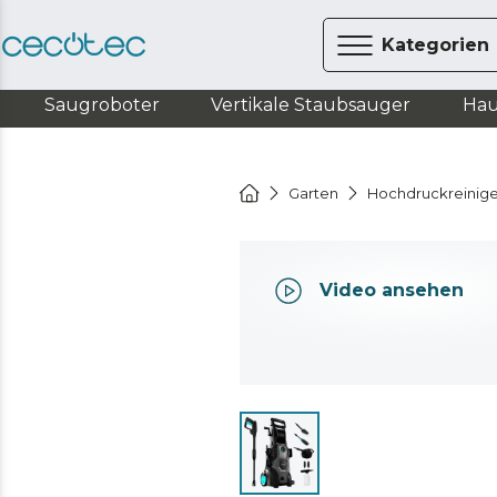
Kategorien
Saugroboter
Vertikale Staubsauger
Hau
Garten
Hochdruckreinige
Video ansehen