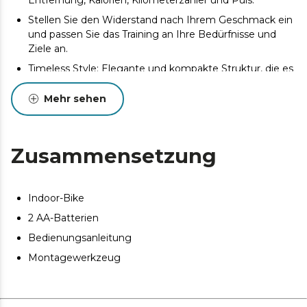
Stellen Sie den Widerstand nach Ihrem Geschmack ein
und passen Sie das Training an Ihre Bedürfnisse und
Ziele an.
Timeless Style: Elegante und kompakte Struktur, die es
erlaubt, ein Element des Trainings und Dekoration für
Ihr Zuhause zu sein.
Mehr sehen
Wir kümmern uns um die Details: Das Fahrrad enthält
Zubehörteile, die Ihnen helfen, ein besseres Erlebnis zu
haben, wie z. B. Transporträder, Tablet-Halter und
Zusammensetzung
Herzfrequenzmesser.
Das maximale Benutzergewicht beträgt 120 kg und die
empfohlene maximale Benutzergröße 185 cm.
Indoor-Bike
2 AA-Batterien
Bedienungsanleitung
Montagewerkzeug