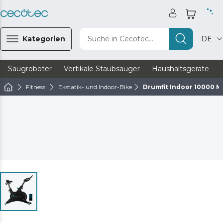
Kategorien
Suche in Cecotec...
DE
Saugroboter
Vertikale Staubsauger
Haushaltsgeräte
Fitness
Ekstatik- und Indoor-Bike
Drumfit Indoor 10000 