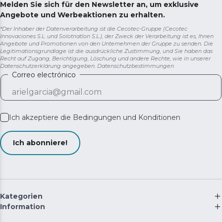
Melden Sie sich für den Newsletter an, um exklusive
Angebote und Werbeaktionen zu erhalten.
*Der Inhaber der Datenverarbeitung ist die Cecotec-Gruppe (Cecotec
Innovaciones S.L. und Solotriatlon S.L.), der Zweck der Verarbeitung ist es, Ihnen
Angebote und Promotionen von den Unternehmen der Gruppe zu senden. Die
Legitimationsgrundlage ist die ausdrückliche Zustimmung, und Sie haben das
Recht auf Zugang, Berichtigung, Löschung und andere Rechte, wie in unserer
Datenschutzerklärung angegeben.
Datenschutzbestimmungen
Correo electrónico
Ich akzeptiere die
Bedingungen und Konditionen
Ich abonniere!
Kategorien
Information