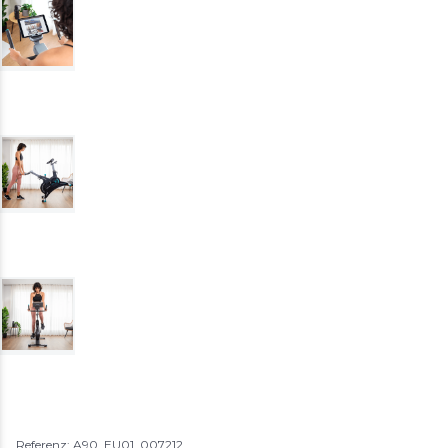
Referenz: A90_EU01_007212