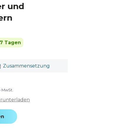
er und
ern
 7 Tagen
Zusammensetzung
e MwSt.
erunterladen
en