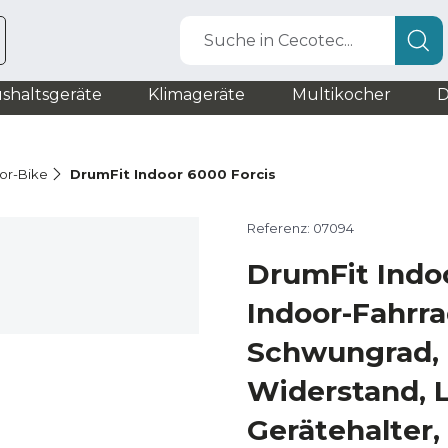
Suche in Cecotec...
shaltsgeräte
Klimageräte
Multikocher
D
oor-Bike
DrumFit Indoor 6000 Forcis
Referenz: 07094
DrumFit Indo
Indoor-Fahrra
Schwungrad,
Widerstand, 
Gerätehalter,