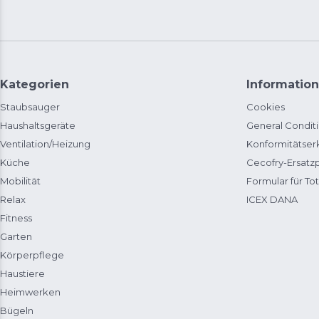
Kategorien
Information
Staubsauger
Cookies
Haushaltsgeräte
General Condit
Ventilation/Heizung
Konformitätser
Küche
Cecofry-Ersat
Mobilität
Formular für Tot
Relax
ICEX DANA
Fitness
Garten
Körperpflege
Haustiere
Heimwerken
Bügeln