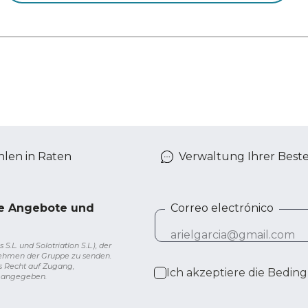
len in Raten
Verwaltung Ihrer Best
ve Angebote und
Correo electrónico
L. und Solotriatlon S.L.), der
nehmen der Gruppe zu senden.
s Recht auf Zugang,
Ich akzeptiere die
Beding
g angegeben.