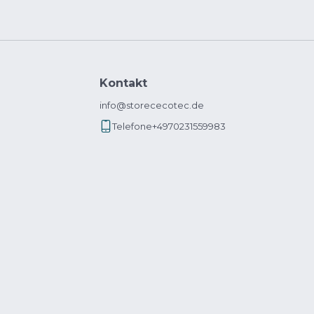
Kontakt
info@storececotec.de
Telefone
+4970231559983