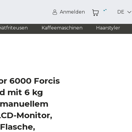
Anmelden
DE
iätfriteusen
Kaffeemaschinen
Haarstyler
or 6000 Forcis
d mit 6 kg
 manuellem
LCD-Monitor,
 Flasche,