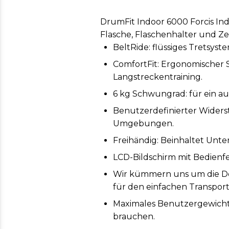
DrumFit Indoor 6000 Forcis In
Flasche, Flaschenhalter und 
BeltRide: flüssiges Tretsyst
ComfortFit: Ergonomischer S
Langstreckentraining.
6 kg Schwungrad: für ein au
Benutzerdefinierter Widerst
Umgebungen.
Freihändig: Beinhaltet Unte
LCD-Bildschirm mit Bedienfel
Wir kümmern uns um die Det
für den einfachen Transport
Maximales Benutzergewicht 12
brauchen.