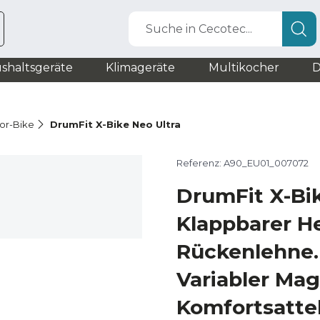
Suche in Cecotec...
shaltsgeräte
Klimageräte
Multikocher
D
oor-Bike
DrumFit X-Bike Neo Ultra
Referenz: A90_EU01_007072
DrumFit X-Bik
Klappbarer He
Rückenlehne.
Variabler Ma
Komfortsatte