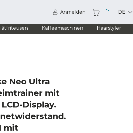
Anmelden
DE
iätfriteusen
Kaffeemaschinen
Haarstyler
e Neo Ultra
imtrainer mit
 LCD-Display.
gnetwiderstand.
l mit