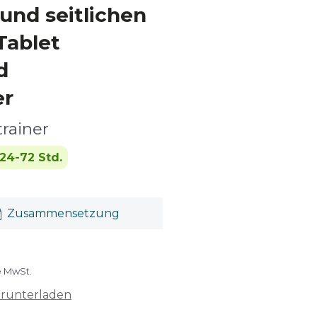
und seitlichen
Tablet
d
er
rainer
24-72 Std.
Zusammensetzung
e MwSt.
erunterladen