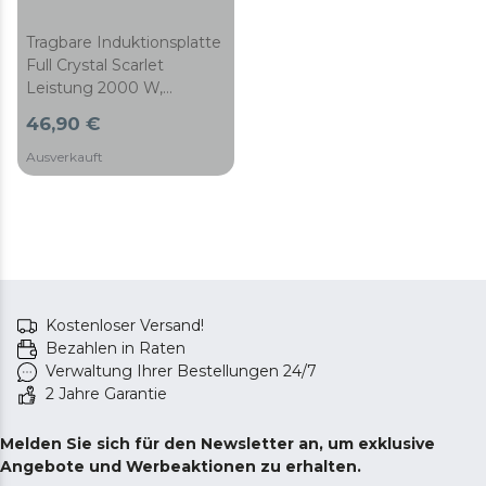
Tragbare Induktionsplatte
Full Crystal Scarlet
Leistung 2000 W,
einstellbare Temperatur, 4
46,90 €
voreingestellte
Programme, Timer,
Ausverkauft
Bratpfannen bis zu 28 cm
Kostenloser Versand!
Bezahlen in Raten
Verwaltung Ihrer Bestellungen 24/7
2 Jahre Garantie
Melden Sie sich für den Newsletter an, um exklusive
Angebote und Werbeaktionen zu erhalten.