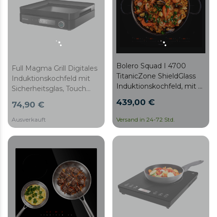
Bolero Squad I 4700
Full Magma Grill Digitales
TitanicZone ShieldGlass
Induktionskochfeld mit
Induktionskochfeld, mit 4
Sicherheitsglas, Touch
Kochzonen,
Control und
439,00 €
74,90 €
Gesamtleistung von
programmierbar.
7400W, Touch-Slider-
Grillzubehör.
Ausverkauft
Versand in 24-72 Std.
Steuerung, 9
Leistungsstufen,
TitanicZone, Flex-Zone,
Stop&Go, Booster,
individueller Timer,
Restwärmeanzeige und
Kindersicherung.