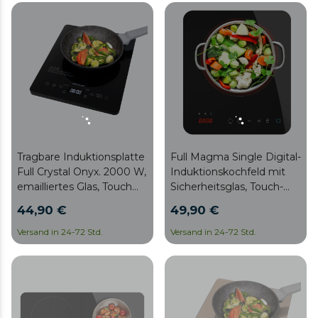
Tragbare Induktionsplatte
Full Magma Single Digital-
Full Crystal Onyx. 2000 W,
Induktionskochfeld mit
emailliertes Glas, Touch
Sicherheitsglas, Touch-
Control, einstellbare
und programmierbarer
44,90 €
49,90 €
Leistung und Temperatur,
Steuerung
4 voreingestellte
Versand in 24-72 Std.
Versand in 24-72 Std.
Programme, Timer,
Durchmesser 28 cm