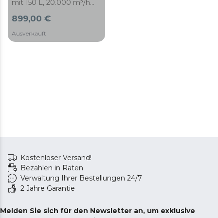
mit 150 L, 20.000 m³/h
Luftdurchsatz und 800 W
899,00 €
Leistung, 3
Geschwindigkeitsstufen,
Ausverkauft
Fernbedienung sowie
Touch-Bedienfeld mit
Timer und
multidirektionalen Rollen.
Kostenloser Versand!
Bezahlen in Raten
Verwaltung Ihrer Bestellungen 24/7
2 Jahre Garantie
Melden Sie sich für den Newsletter an, um exklusive