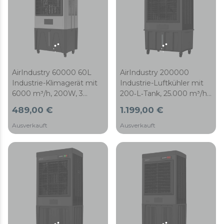
AirIndustry 200000
AirIndustry 60000 60L
Industrie-Luftkühler mit
Industrie-Klimagerät mit
200‑L‑Tank, 25.000 m³/h,
6000 m³/h, 200W, 3
750 W, 3
Geschwindigkeiten,
1.199,00 €
489,00 €
Geschwindigkeitsstufen,
einfacher Bedienung und
einfache Bedienung und
Mehrrichtungsrädern
Ausverkauft
Ausverkauft
multidirektionalen Rollen.