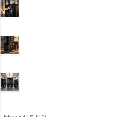
Referenz: A01_EU01_123693