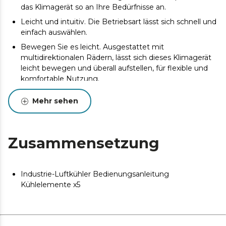
das Klimagerät so an Ihre Bedürfnisse an.
Leicht und intuitiv. Die Betriebsart lässt sich schnell und
einfach auswählen.
Bewegen Sie es leicht. Ausgestattet mit
multidirektionalen Rädern, lässt sich dieses Klimagerät
leicht bewegen und überall aufstellen, für flexible und
komfortable Nutzung.
Gleichmäßige und homogene Belüftung. Die
Mehr sehen
einstellbare Oszillation ermöglicht es, den Luftstrom auf
verschiedene Bereiche zu lenken und so eine
gleichmäßige Verteilung der Frischluft im Raum zu
gewährleisten.
Zusammensetzung
Industrie-Luftkühler Bedienungsanleitung
Kühlelemente x5