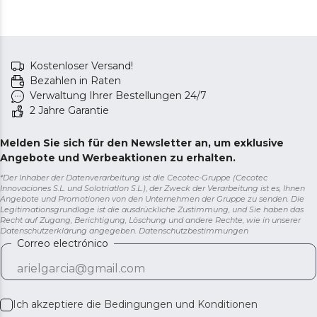
Kostenloser Versand!
Bezahlen in Raten
Verwaltung Ihrer Bestellungen 24/7
2 Jahre Garantie
Melden Sie sich für den Newsletter an, um exklusive
Angebote und Werbeaktionen zu erhalten.
*Der Inhaber der Datenverarbeitung ist die Cecotec-Gruppe (Cecotec
Innovaciones S.L. und Solotriatlon S.L.), der Zweck der Verarbeitung ist es, Ihnen
Angebote und Promotionen von den Unternehmen der Gruppe zu senden. Die
Legitimationsgrundlage ist die ausdrückliche Zustimmung, und Sie haben das
Recht auf Zugang, Berichtigung, Löschung und andere Rechte, wie in unserer
Datenschutzerklärung angegeben.
Datenschutzbestimmungen
Correo electrónico
Ich akzeptiere die
Bedingungen und Konditionen