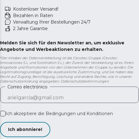
Kostenloser Versand!
Bezahlen in Raten
Verwaltung Ihrer Bestellungen 24/7
2 Jahre Garantie
Melden Sie sich für den Newsletter an, um exklusive
Angebote und Werbeaktionen zu erhalten.
*Der Inhaber der Datenverarbeitung ist die Cecotec-Gruppe (Cecotec
Innovaciones S.L. und Solotriatlon S.L.), der Zweck der Verarbeitung ist es, Ihnen
Angebote und Promotionen von den Unternehmen der Gruppe zu senden. Die
Legitimationsgrundlage ist die ausdrückliche Zustimmung, und Sie haben das
Recht auf Zugang, Berichtigung, Löschung und andere Rechte, wie in unserer
Datenschutzerklärung angegeben.
Datenschutzbestimmungen
Correo electrónico
Ich akzeptiere die
Bedingungen und Konditionen
Ich abonniere!