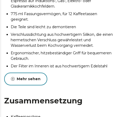
Espresso auf Induktions-, Gas-, Elektro- oder
Glaskeramikkochfeldern.
775 ml Fassungsvermögen, für 12 Kaffeetassen
geeignet.
Die Teile sind leicht zu demontieren
Verschlussdichtung aus hochwertigem Silikon, die einen
hermetischen Verschluss gewährleistet und
Wasserverlust beim Kochvorgang vermeidet.
Ergonomischer, hitzebeständiger Griff für bequemeren
Gebrauch.
Der Filter im Inneren ist aus hochwertigem Edelstahl
gefertigt, um den reinsten und traditionellsten Kaffee
zu erhalten.
Mehr sehen
Zur weiteren Vorbeugung verfügt es über ein
Sicherheitsventil, das den Grenzwert des
einzuführenden Wassers anzeigt.
Zusammensetzung
Kaffeemaschine