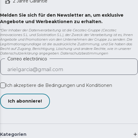
2 Jahre Garantie
Melden Sie sich für den Newsletter an, um exklusive
Angebote und Werbeaktionen zu erhalten.
*Der Inhaber der Datenverarbeitung ist die Cecotec-Gruppe (Cecotec
Innovaciones S.L. und Solotriatlon S.L.), der Zweck der Verarbeitung ist es, Ihnen
Angebote und Promotionen von den Unternehmen der Gruppe zu senden. Die
Legitimationsgrundlage ist die ausdrückliche Zustimmung, und Sie haben das
Recht auf Zugang, Berichtigung, Löschung und andere Rechte, wie in unserer
Datenschutzerklärung angegeben.
Datenschutzbestimmungen
Correo electrónico
Ich akzeptiere die
Bedingungen und Konditionen
Ich abonniere!
Kategorien