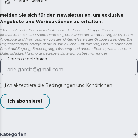
2 Jahre Garantie
Melden Sie sich für den Newsletter an, um exklusive
Angebote und Werbeaktionen zu erhalten.
*Der Inhaber der Datenverarbeitung ist die Cecotec-Gruppe (Cecotec
Innovaciones S.L. und Solotriatlon S.L.), der Zweck der Verarbeitung ist es, Ihnen
Angebote und Promotionen von den Unternehmen der Gruppe zu senden. Die
Legitimationsgrundlage ist die ausdrückliche Zustimmung, und Sie haben das
Recht auf Zugang, Berichtigung, Löschung und andere Rechte, wie in unserer
Datenschutzerklärung angegeben.
Datenschutzbestimmungen
Correo electrónico
Ich akzeptiere die
Bedingungen und Konditionen
Ich abonniere!
Kategorien