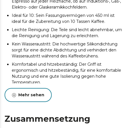
Espresso auf jeder Heizfläche, ob auf Induktions-, Gas-,
Elektro- oder Glaskeramikkochfeldern.
Ideal für 10: Sein Fassungsvermögen von 450 ml ist
ideal für die Zubereitung von 10 Tassen Kaffee.
Leichte Reinigung: Die Teile sind leicht abnehmbar, um
die Reinigung und Lagerung zu erleichtern.
Kein Wasseraustritt: Die hochwertige Silikondichtung
sorgt für eine dichte Abdichtung und verhindert den
Wasseraustritt während des Kaffeebrühens.
Komfortabel und hitzebeständig: Der Griff ist
ergonomisch und hitzebeständig, für eine komfortable
Nutzung und eine gute Isolierung gegen hohe
Temperaturen.
Hochwertiger Filter: Der Innenfilter ist aus
Mehr sehen
hochwertigem Edelstahl gefertigt und sorgt für den
reinsten und traditionellsten Kaffee.
Sicherheitsventil: Es ist mit einem Sicherheitsventil
Zusammensetzung
ausgestattet, das den Grenzwert für die Wasserzufuhr
anzeigt, um eine größere Sicherheit zu gewährleisten.