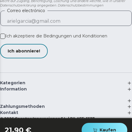
Recht auf Zugang, Berichtigung, Löschung und andere Rechte, wie in unserer
Datenschutzerklärung angegeben.
Datenschutzbestimmungen
Correo electrónico
Ich akzeptiere die
Bedingungen und Konditionen
Ich abonniere!
Kategorien
Information
Zahlungsmethoden
Kontakt
©
2026
Cecotec Innovaciones S.L. | RII-AEE: 5537
21,90 €
Kaufen