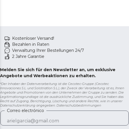
Kostenloser Versand!
Bezahlen in Raten
Verwaltung Ihrer Bestellungen 24/7
2 Jahre Garantie
Melden Sie sich für den Newsletter an, um exklusive
Angebote und Werbeaktionen zu erhalten.
*Der Inhaber der Datenverarbeitung ist die Cecotec-Gruppe (Cecotec
Innovaciones S.L. und Solotriatlon S.L.), der Zweck der Verarbeitung ist es, Ihnen
Angebote und Promotionen von den Unternehmen der Gruppe zu senden. Die
Legitimationsgrundlage ist die ausdrückliche Zustimmung, und Sie haben das
Recht auf Zugang, Berichtigung, Löschung und andere Rechte, wie in unserer
Datenschutzerklärung angegeben.
Datenschutzbestimmungen
Correo electrónico