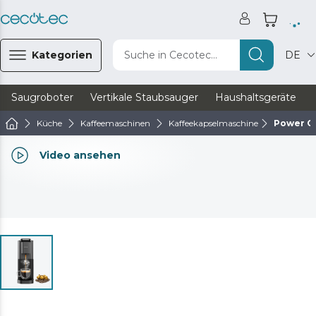
Kategorien
Suche in Cecotec...
DE
Saugroboter
Vertikale Staubsauger
Haushaltsgeräte
Küche
Kaffeemaschinen
Kaffeekapselmaschine
Power C
Video ansehen