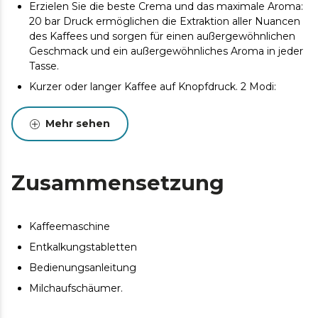
Erzielen Sie die beste Crema und das maximale Aroma:
20 bar Druck ermöglichen die Extraktion aller Nuancen
des Kaffees und sorgen für einen außergewöhnlichen
Geschmack und ein außergewöhnliches Aroma in jeder
Tasse.
Kurzer oder langer Kaffee auf Knopfdruck. 2 Modi:
Passen Sie Menge und Intensität jedes Kaffees mit nur
einem Fingertipp an. Wählen Sie zwischen langem oder
Mehr sehen
kurzem Kaffee und genießen Sie den Geschmack ganz
nach Ihren Vorlieben.
Mehr Kaffee, seltener nachfüllen. 700-ml-Wassertank:
Zusammensetzung
ermöglicht die Zubereitung mehrerer Tassen Kaffee,
ohne den Tank ständig nachfüllen zu müssen.
Passt sich an Ihre Tasse an. Auf zwei Stufen
Kaffeemaschine
höhenverstellbar, passend für kleine und große Tassen,
für mehr Flexibilität und Komfort bei jeder Anwendung.
Entkalkungstabletten
Geringer Wartungsaufwand. Behälter für 10 Kapseln:
Bedienungsanleitung
Genießen Sie bis zu 10 Kaffees, ohne sich um die
Milchaufschäumer.
Wartung kümmern zu müssen.