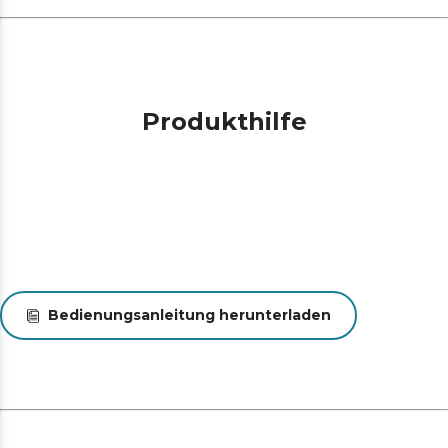
Energieeinsparung. Automatische Abschaltung nach 9
Minuten Inaktivität zur Reduzierung des
Energieverbrauchs.
Einfache Reinigung. Abnehmbarer Wassertank und
Tropfschale: erleichtern die Reinigung und ermöglichen
es, die Kaffeemaschine problemlos in perfektem
Produkthilfe
Zustand zu halten.
Sichere und tropffreie Anwendung. Rutschfeste
Silikonfüße: stellen sicher, dass die Kaffeemaschine fest
steht, und vermeiden so Unfälle und Verschütten.
Bedienungsanleitung herunterladen