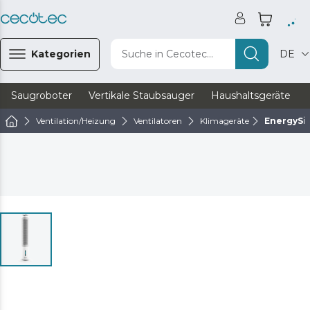
Kategorien
Suche in Cecotec...
DE
Saugroboter
Vertikale Staubsauger
Haushaltsgeräte
Ventilation/Heizung
Ventilatoren
Klimageräte
EnergySi