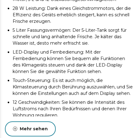
28 W Leistung: Dank eines Gleichstrommotors, der die
Effizienz des Geräts erheblich steigert, kann es schnell
Frische erzeugen.
5 Liter Fassungsvermögen: Der 5-Liter-Tank sorgt für
schnelle und lang anhaltende Frische. Je kälter das
Wasser ist, desto mehr erfrischt sie.
LED-Display und Fernbedienung: Mit der
Fernbedienung können Sie bequem alle Funktionen
des Klimageräts steuern und dank der LED-Display
können Sie die gewählte Funktion sehen.
Touch-Steuerung: Es ist auch möglich, die
Klimasteuerung durch Berührung auszuwählen, und Sie
können die Einstellungen auch auf dem Display sehen.
12 Geschwindigkeiten: Sie können die Intensität des
Luftstroms nach Ihren Bedürfnissen und denen Ihrer
Wohnung regulieren.
3 Belüftungsmodi: Wählen Sie zwischen den Modi
Mehr sehen
"Normal", "Natur" und "Sleep" und passen Sie den
Luftstrom und die Intensität an die aktuellen